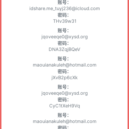
账号：
idshare.me_tuyj236@icloud.com
密码：
THv39w31
账号：
jqoveeqe0@xysd.org
密码：
DNA3ZqjBQeV
账号：
maouianakuleh@hotmail.com
密码：
jXvB2p6cXk
账号：
jqoveeqe0@xysd.org
密码：
CyC1tXeH9Vq
账号：
maouianakuleh@hotmail.com
密码：