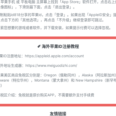
在 苹果手机 或 平板电脑 主屏幕上找到「App Store」软件打开，点击右上
头像图标」，下滑到最下面，点击「退出登录」。
复制粘贴id818分享的苹果id，点击「登录」。如果出现「AppleID安全」
，点击下方的「其他选项」，再点击「不升级」继续登录即可跳过。
.搜索您想要的游戏或者软件，并下载安装，如果提示付费可以选择忽视。
✐ 海外苹果ID注册教程
苹果ID注册地址：
https://appleid.apple.com/account
国外地址生成器：
https://www.meiguodizhi.com/
苹果美区商店免税区分别是：Oregon（俄勒冈州），Alaska（阿拉斯加州
laware（特拉华州），Montana（蒙大拿州）和 New Hampshire（新罕
州）
免税区介绍：免税就是原价购买APP，不需要额外支付手续费
友情链接