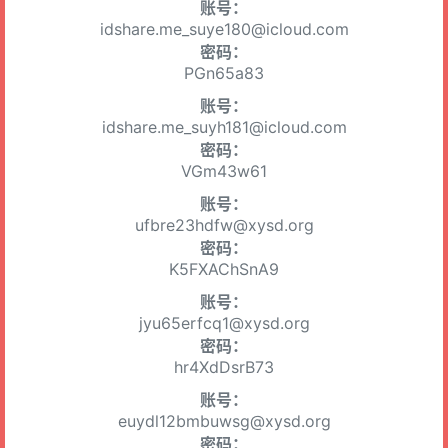
账号：
idshare.me_suye180@icloud.com
密码：
PGn65a83
账号：
idshare.me_suyh181@icloud.com
密码：
VGm43w61
账号：
ufbre23hdfw@xysd.org
密码：
K5FXAChSnA9
账号：
jyu65erfcq1@xysd.org
密码：
hr4XdDsrB73
账号：
euydl12bmbuwsg@xysd.org
密码：