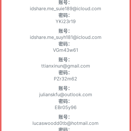
账号：
idshare.me_suie189@icloud.com
密码：
YKi23r19
账号：
idshare.me_suyh181@icloud.com
密码：
VGm43w61
账号：
ttianxinun@gmail.com
密码：
PZr32m62
账号：
julianskfu@outlook.com
密码：
EBr05y96
账号：
lucaswoodd0tb@hotmail.com
密码：