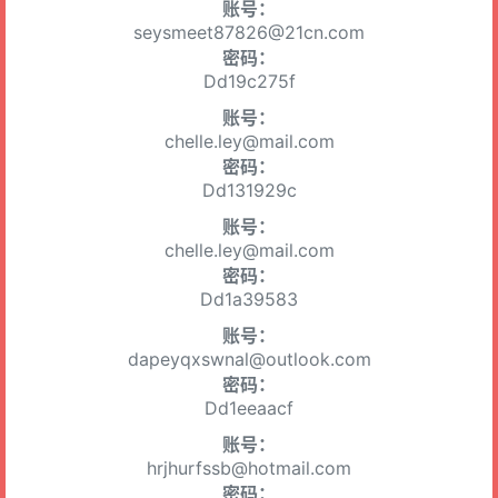
账号：
seysmeet87826@21cn.com
密码：
Dd19c275f
账号：
chelle.ley@mail.com
密码：
Dd131929c
账号：
chelle.ley@mail.com
密码：
Dd1a39583
账号：
dapeyqxswnal@outlook.com
密码：
Dd1eeaacf
账号：
hrjhurfssb@hotmail.com
密码：