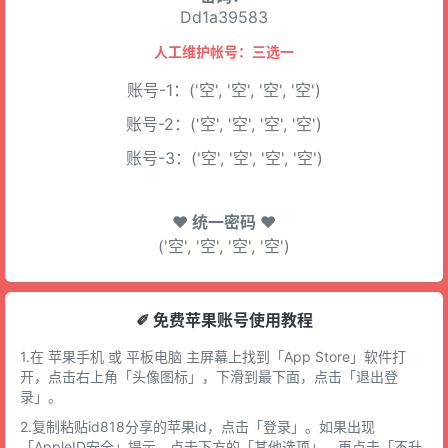
Dd1a39583
人工维护帐号：三选一
账号-1：('空', '空', '空', '空')
账号-2：('空', '空', '空', '空')
账号-3：('空', '空', '空', '空')
♥ 统一密码 ♥
('空', '空', '空', '空')
✐ 免费苹果账号使用教程
1.在 苹果手机 或 平板电脑 主屏幕上找到「App Store」软件打
开，点击右上角「头像图标」，下滑到最下面，点击「退出登
录」。
2.复制粘贴id818分享的苹果id，点击「登录」。如果出现
「AppleID安全」提示，点击下方的「其他选项」，再点击「不升