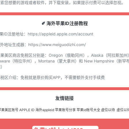
.搜索您想要的游戏或者软件，并下载安装，如果提示付费可以选择忽视。
✐ 海外苹果ID注册教程
苹果ID注册地址：
https://appleid.apple.com/account
国外地址生成器：
https://www.meiguodizhi.com/
苹果美区商店免税区分别是：Oregon（俄勒冈州），Alaska（阿拉斯加州
laware（特拉华州），Montana（蒙大拿州）和 New Hampshire（新罕
州）
免税区介绍：免税就是原价购买APP，不需要额外支付手续费
友情链接
苹果美区账号
APPLE ID
海外appleid
苹果账号分享
苹果id账号大全
虚位以待
虚位以