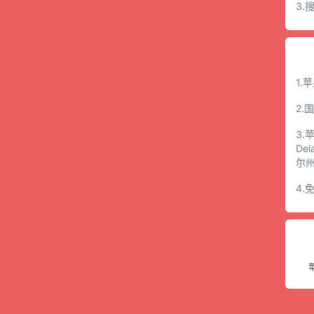
3
1.
2.
3.
De
尔
4.