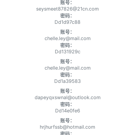
账号：
seysmeet87826@21cn.com
密码：
Dd1d97c88
账号：
chelle.ley@mail.com
密码：
Dd131929c
账号：
chelle.ley@mail.com
密码：
Dd1a39583
账号：
dapeyqxswnal@outlook.com
密码：
Dd14e0fe6
账号：
hrjhurfssb@hotmail.com
密码：