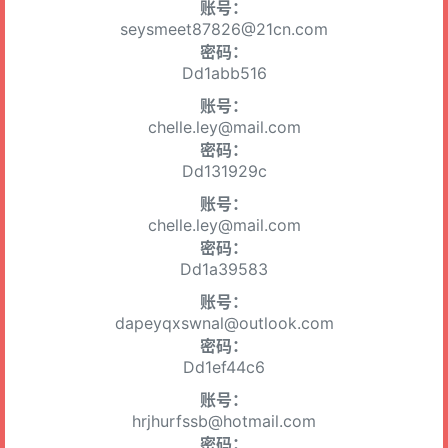
账号：
seysmeet87826@21cn.com
密码：
Dd1abb516
账号：
chelle.ley@mail.com
密码：
Dd131929c
账号：
chelle.ley@mail.com
密码：
Dd1a39583
账号：
dapeyqxswnal@outlook.com
密码：
Dd1ef44c6
账号：
hrjhurfssb@hotmail.com
密码：