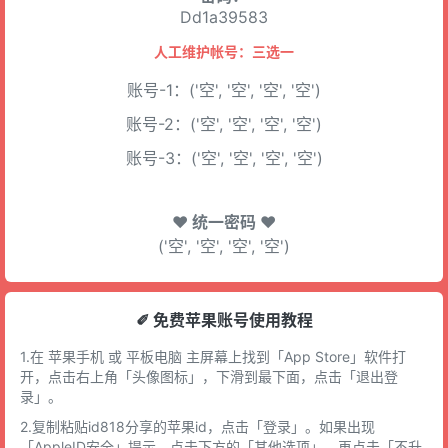
Dd1a39583
人工维护帐号：三选一
账号-1：('空', '空', '空', '空')
账号-2：('空', '空', '空', '空')
账号-3：('空', '空', '空', '空')
♥ 统一密码 ♥
('空', '空', '空', '空')
✐ 免费苹果账号使用教程
1.在 苹果手机 或 平板电脑 主屏幕上找到「App Store」软件打
开，点击右上角「头像图标」，下滑到最下面，点击「退出登
录」。
2.复制粘贴id818分享的苹果id，点击「登录」。如果出现
「AppleID安全」提示，点击下方的「其他选项」，再点击「不升