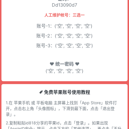
Dd13090d7
人工维护帐号：三选一
账号-1：('空', '空', '空', '空')
账号-2：('空', '空', '空', '空')
账号-3：('空', '空', '空', '空')
♥ 统一密码 ♥
('空', '空', '空', '空')
✐ 免费苹果账号使用教程
1.在 苹果手机 或 平板电脑 主屏幕上找到「App Store」软件打
开，点击右上角「头像图标」，下滑到最下面，点击「退出登
录」。
2.复制粘贴id818分享的苹果id，点击「登录」。如果出现
「AppleID安全」提示，点击下方的「其他选项」，再点击「不升