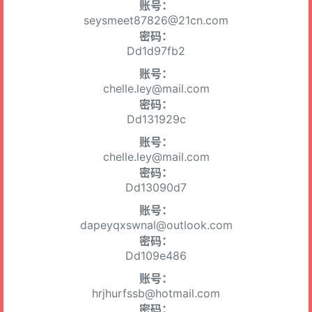
账号：
seysmeet87826@21cn.com
密码：
Dd1d97fb2
账号：
chelle.ley@mail.com
密码：
Dd131929c
账号：
chelle.ley@mail.com
密码：
Dd13090d7
账号：
dapeyqxswnal@outlook.com
密码：
Dd109e486
账号：
hrjhurfssb@hotmail.com
密码：