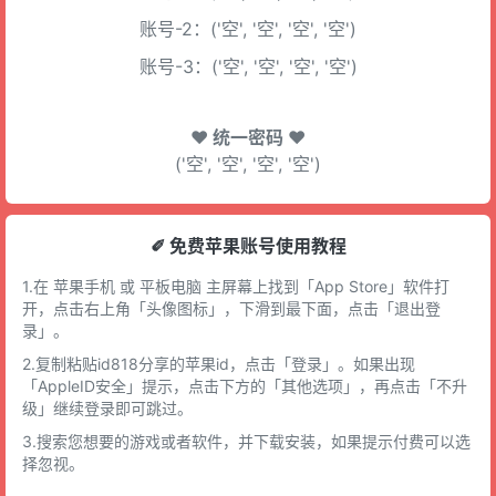
账号-2：('空', '空', '空', '空')
账号-3：('空', '空', '空', '空')
♥ 统一密码 ♥
('空', '空', '空', '空')
✐ 免费苹果账号使用教程
1.在 苹果手机 或 平板电脑 主屏幕上找到「App Store」软件打
开，点击右上角「头像图标」，下滑到最下面，点击「退出登
录」。
2.复制粘贴id818分享的苹果id，点击「登录」。如果出现
「AppleID安全」提示，点击下方的「其他选项」，再点击「不升
级」继续登录即可跳过。
3.搜索您想要的游戏或者软件，并下载安装，如果提示付费可以选
择忽视。