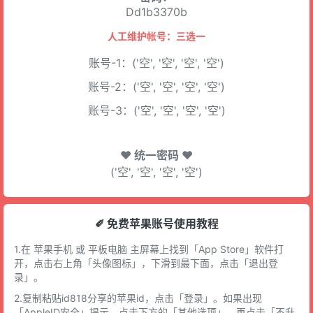
Dd1b3370b
人工维护帐号：三选一
账号-1：('空', '空', '空', '空')
账号-2：('空', '空', '空', '空')
账号-3：('空', '空', '空', '空')
♥ 统一密码 ♥
('空', '空', '空', '空')
✐ 免费苹果账号使用教程
1.在 苹果手机 或 平板电脑 主屏幕上找到「App Store」软件打
开，点击右上角「头像图标」，下滑到最下面，点击「退出登
录」。
2.复制粘贴id818分享的苹果id，点击「登录」。如果出现
「AppleID安全」提示，点击下方的「其他选项」，再点击「不升