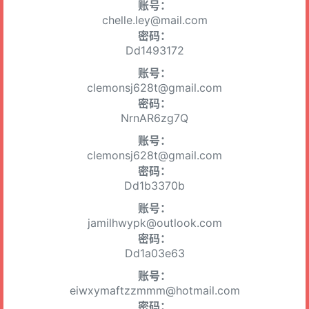
账号：
chelle.ley@mail.com
密码：
Dd1493172
账号：
clemonsj628t@gmail.com
密码：
NrnAR6zg7Q
账号：
clemonsj628t@gmail.com
密码：
Dd1b3370b
账号：
jamilhwypk@outlook.com
密码：
Dd1a03e63
账号：
eiwxymaftzzmmm@hotmail.com
密码：