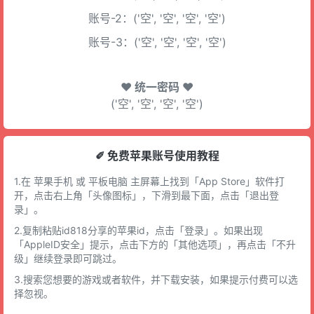
账号-2：('空', '空', '空', '空')
账号-3：('空', '空', '空', '空')
♥ 统一密码 ♥
('空', '空', '空', '空')
✐ 免费苹果账号使用教程
1.在 苹果手机 或 平板电脑 主屏幕上找到「App Store」软件打
开，点击右上角「头像图标」，下滑到最下面，点击「退出登
录」。
2.复制粘贴id818分享的苹果id，点击「登录」。如果出现
「AppleID安全」提示，点击下方的「其他选项」，再点击「不升
级」继续登录即可跳过。
3.搜索您想要的游戏或者软件，并下载安装，如果提示付费可以选
择忽视。