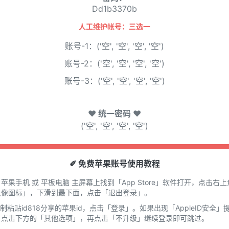
Dd1b3370b
人工维护帐号：三选一
账号-1：('空', '空', '空', '空')
账号-2：('空', '空', '空', '空')
账号-3：('空', '空', '空', '空')
♥ 统一密码 ♥
('空', '空', '空', '空')
✐ 免费苹果账号使用教程
在 苹果手机 或 平板电脑 主屏幕上找到「App Store」软件打开，点击右上
头像图标」，下滑到最下面，点击「退出登录」。
复制粘贴id818分享的苹果id，点击「登录」。如果出现「AppleID安全」
，点击下方的「其他选项」，再点击「不升级」继续登录即可跳过。