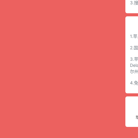
3
1.
2.
3.
De
尔
4.