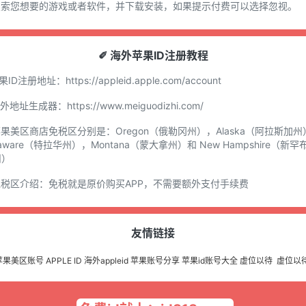
.搜索您想要的游戏或者软件，并下载安装，如果提示付费可以选择忽视。
✐ 海外苹果ID注册教程
苹果ID注册地址：
https://appleid.apple.com/account
国外地址生成器：
https://www.meiguodizhi.com/
苹果美区商店免税区分别是：Oregon（俄勒冈州），Alaska（阿拉斯加州
laware（特拉华州），Montana（蒙大拿州）和 New Hampshire（新罕
州）
免税区介绍：免税就是原价购买APP，不需要额外支付手续费
友情链接
苹果美区账号
APPLE ID
海外appleid
苹果账号分享
苹果id账号大全
虚位以待
虚位以