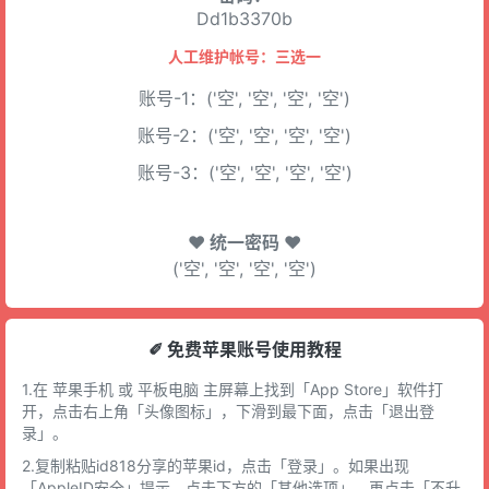
Dd1b3370b
人工维护帐号：三选一
账号-1：('空', '空', '空', '空')
账号-2：('空', '空', '空', '空')
账号-3：('空', '空', '空', '空')
♥ 统一密码 ♥
('空', '空', '空', '空')
✐ 免费苹果账号使用教程
1.在 苹果手机 或 平板电脑 主屏幕上找到「App Store」软件打
开，点击右上角「头像图标」，下滑到最下面，点击「退出登
录」。
2.复制粘贴id818分享的苹果id，点击「登录」。如果出现
「AppleID安全」提示，点击下方的「其他选项」，再点击「不升