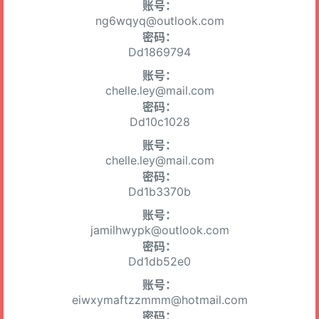
账号：
ng6wqyq@outlook.com
密码：
Dd1869794
账号：
chelle.ley@mail.com
密码：
Dd10c1028
账号：
chelle.ley@mail.com
密码：
Dd1b3370b
账号：
jamilhwypk@outlook.com
密码：
Dd1db52e0
账号：
eiwxymaftzzmmm@hotmail.com
密码：