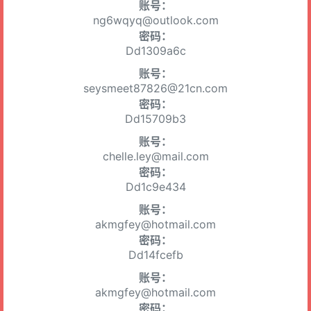
账号：
ng6wqyq@outlook.com
密码：
Dd1309a6c
账号：
seysmeet87826@21cn.com
密码：
Dd15709b3
账号：
chelle.ley@mail.com
密码：
Dd1c9e434
账号：
akmgfey@hotmail.com
密码：
Dd14fcefb
账号：
akmgfey@hotmail.com
密码：