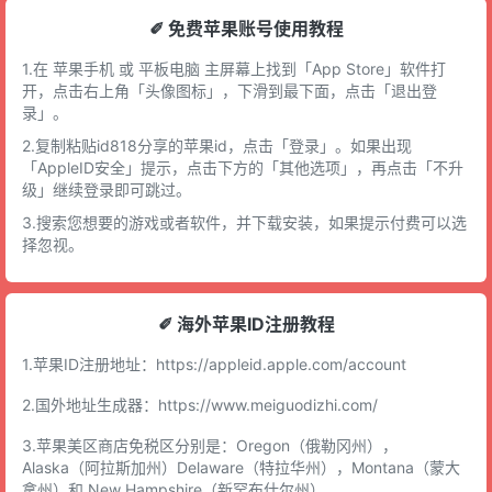
✐ 免费苹果账号使用教程
1.在 苹果手机 或 平板电脑 主屏幕上找到「App Store」软件打
开，点击右上角「头像图标」，下滑到最下面，点击「退出登
录」。
2.复制粘贴id818分享的苹果id，点击「登录」。如果出现
「AppleID安全」提示，点击下方的「其他选项」，再点击「不升
级」继续登录即可跳过。
3.搜索您想要的游戏或者软件，并下载安装，如果提示付费可以选
择忽视。
✐ 海外苹果ID注册教程
1.苹果ID注册地址：
https://appleid.apple.com/account
2.国外地址生成器：
https://www.meiguodizhi.com/
3.苹果美区商店免税区分别是：Oregon（俄勒冈州），
Alaska（阿拉斯加州）Delaware（特拉华州），Montana（蒙大
拿州）和 New Hampshire（新罕布什尔州）