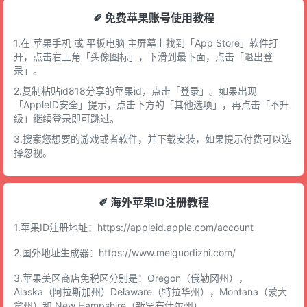
✐ 免费苹果账号使用教程
1.在 苹果手机 或 平板电脑 主屏幕上找到「App Store」软件打
开，点击右上角「头像图标」，下滑到最下面，点击「退出登
录」。
2.复制粘贴id818分享的苹果id，点击「登录」。如果出现
「AppleID安全」提示，点击下方的「其他选项」，再点击「不升
级」继续登录即可跳过。
3.搜索您想要的游戏或者软件，并下载安装，如果提示付费可以选
择忽视。
✐ 海外苹果ID注册教程
1.苹果ID注册地址：
https://appleid.apple.com/account
2.国外地址生成器：
https://www.meiguodizhi.com/
3.苹果美区商店免税区分别是：Oregon（俄勒冈州），
Alaska（阿拉斯加州）Delaware（特拉华州），Montana（蒙大
拿州）和 New Hampshire（新罕布什尔州）