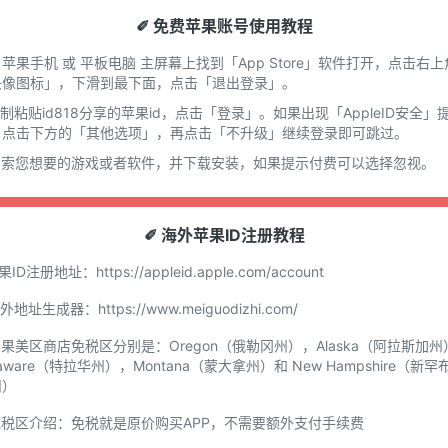
✐ 免费苹果账号使用教程
在 苹果手机 或 平板电脑 主屏幕上找到「App Store」软件打开，点击右上
头像图标」，下滑到最下面，点击「退出登录」。
复制粘贴id818分享的苹果id，点击「登录」。如果出现「AppleID安全」
，点击下方的「其他选项」，再点击「不升级」继续登录即可跳过。
.搜索您想要的游戏或者软件，并下载安装，如果提示付费可以选择忽视。
✐ 海外苹果ID注册教程
苹果ID注册地址：
https://appleid.apple.com/account
国外地址生成器：
https://www.meiguodizhi.com/
苹果美区商店免税区分别是：Oregon（俄勒冈州），Alaska（阿拉斯加州
laware（特拉华州），Montana（蒙大拿州）和 New Hampshire（新罕
州）
免税区介绍：免税就是原价购买APP，不需要额外支付手续费