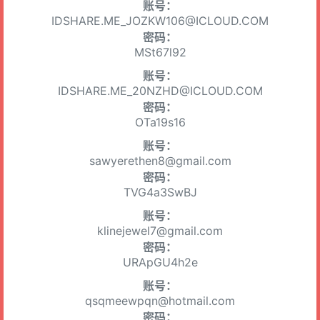
账号：
IDSHARE.ME_JOZKW106@ICLOUD.COM
密码：
MSt67l92
账号：
IDSHARE.ME_20NZHD@ICLOUD.COM
密码：
OTa19s16
账号：
sawyerethen8@gmail.com
密码：
TVG4a3SwBJ
账号：
klinejewel7@gmail.com
密码：
URApGU4h2e
账号：
qsqmeewpqn@hotmail.com
密码：