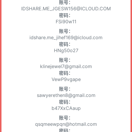
账号：
IDSHARE.ME_JGESW156@ICLOUD.COM
密码：
FSi90w11
账号：
idshare.me_jihef169@icloud.com
密码：
HNg50o27
账号：
klinejewel7@gmail.com
密码：
VewP9vgape
账号：
sawyerethen8@gmail.com
密码：
b47XxCAaup
账号：
qsqmeewpqn@hotmail.com
密码：