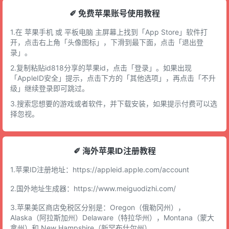
✐ 免费苹果账号使用教程
1.在 苹果手机 或 平板电脑 主屏幕上找到「App Store」软件打
开，点击右上角「头像图标」，下滑到最下面，点击「退出登
录」。
2.复制粘贴id818分享的苹果id，点击「登录」。如果出现
「AppleID安全」提示，点击下方的「其他选项」，再点击「不升
级」继续登录即可跳过。
3.搜索您想要的游戏或者软件，并下载安装，如果提示付费可以选
择忽视。
✐ 海外苹果ID注册教程
1.苹果ID注册地址：
https://appleid.apple.com/account
2.国外地址生成器：
https://www.meiguodizhi.com/
3.苹果美区商店免税区分别是：Oregon（俄勒冈州），
Alaska（阿拉斯加州）Delaware（特拉华州），Montana（蒙大
拿州）和 New Hampshire（新罕布什尔州）