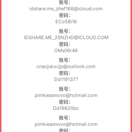
账号：
idshare.me_jihef168@icloud.com
密码：
ECo58i16
账号：
IDSHARE.ME_20NZHD@ICLOUD.COM
密码：
OMs06r48
账号：
cnacjukxcjp@outlook.com
密码：
Dd1191377
账号：
pimkieasnovo@hotmail.com
密码：
Dd19620bc
账号：
pimkieasnovo@hotmail.com
密码：