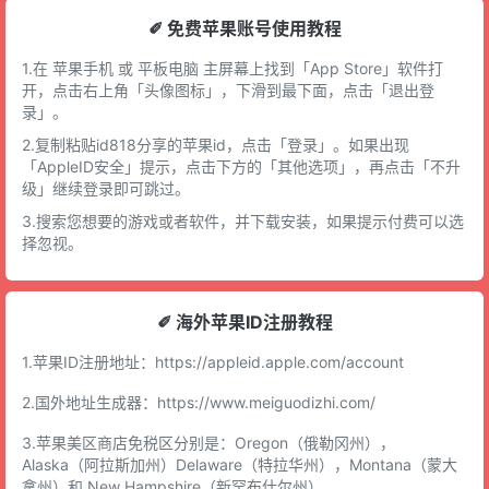
✐ 免费苹果账号使用教程
1.在 苹果手机 或 平板电脑 主屏幕上找到「App Store」软件打
开，点击右上角「头像图标」，下滑到最下面，点击「退出登
录」。
2.复制粘贴id818分享的苹果id，点击「登录」。如果出现
「AppleID安全」提示，点击下方的「其他选项」，再点击「不升
级」继续登录即可跳过。
3.搜索您想要的游戏或者软件，并下载安装，如果提示付费可以选
择忽视。
✐ 海外苹果ID注册教程
1.苹果ID注册地址：
https://appleid.apple.com/account
2.国外地址生成器：
https://www.meiguodizhi.com/
3.苹果美区商店免税区分别是：Oregon（俄勒冈州），
Alaska（阿拉斯加州）Delaware（特拉华州），Montana（蒙大
拿州）和 New Hampshire（新罕布什尔州）