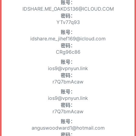
账号：
IDSHARE.ME_OAKDS136@ICLOUD.COM
密码：
YTv77q93
账号：
idshare.me_jihef169@icloud.com
密码：
CRg96c86
账号：
ios9@vpnyun.link
密码：
r7Q7bmAcaw
账号：
ios9@vpnyun.link
密码：
r7Q7bmAcaw
账号：
anguswoodward1@hotmail.com
密码：