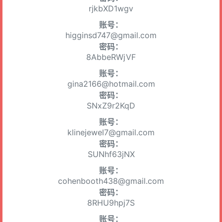
rjkbXD1wgv
账号：
higginsd747@gmail.com
密码：
8AbbeRWjVF
账号：
gina2166@hotmail.com
密码：
SNxZ9r2KqD
账号：
klinejewel7@gmail.com
密码：
SUNhf63jNX
账号：
cohenbooth438@gmail.com
密码：
8RHU9hpj7S
账号：