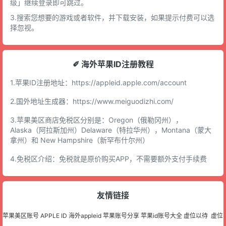
级」继续登录即可跳过。
3.搜索您想要的游戏或者软件，并下载安装，如果提示付费可以选
择忽视。
✐ 海外苹果ID注册教程
1.苹果ID注册地址：
https://appleid.apple.com/account
2.国外地址生成器：
https://www.meiguodizhi.com/
3.苹果美区商店免税区分别是：Oregon（俄勒冈州），
Alaska（阿拉斯加州）Delaware（特拉华州），Montana（蒙大
拿州）和 New Hampshire（新罕布什尔州）
4.免税区介绍：免税就是原价购买APP，不需要额外支付手续费
友情链接
苹果美区账号
APPLE ID
海外appleid
苹果账号分享
苹果id账号大全
虚位以待
虚位