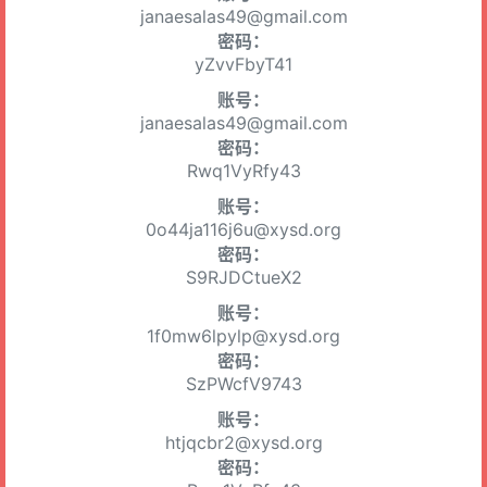
janaesalas49@gmail.com
密码：
yZvvFbyT41
账号：
janaesalas49@gmail.com
密码：
Rwq1VyRfy43
账号：
0o44ja116j6u@xysd.org
密码：
S9RJDCtueX2
账号：
1f0mw6lpylp@xysd.org
密码：
SzPWcfV9743
账号：
htjqcbr2@xysd.org
密码：