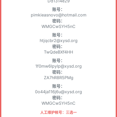
Dd1314e29
账号：
pimkieasnovo@hotmail.com
密码：
WMGCwSYH5nC
账号：
htjqcbr2@xysd.org
密码：
TwQdeBXf4HH
账号：
1f0mw6lpylp@xysd.org
密码：
ZA7hR8R5PMg
账号：
0o44ja116j6u@xysd.org
密码：
WMGCwSYH5nC
人工维护帐号：三选一