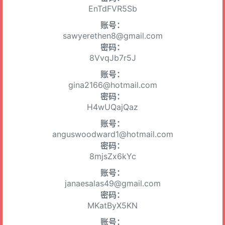
EnTdFVR5Sb
账号：
sawyerethen8@gmail.com
密码：
8VvqJb7r5J
账号：
gina2166@hotmail.com
密码：
H4wUQajQaz
账号：
anguswoodward1@hotmail.com
密码：
8mjsZx6kYc
账号：
janaesalas49@gmail.com
密码：
MKatByX5KN
账号：