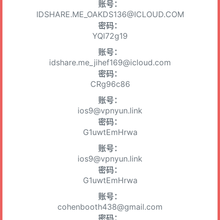
账号：
IDSHARE.ME_OAKDS136@ICLOUD.COM
密码：
YQl72g19
账号：
idshare.me_jihef169@icloud.com
密码：
CRg96c86
账号：
ios9@vpnyun.link
密码：
G1uwtEmHrwa
账号：
ios9@vpnyun.link
密码：
G1uwtEmHrwa
账号：
cohenbooth438@gmail.com
密码：