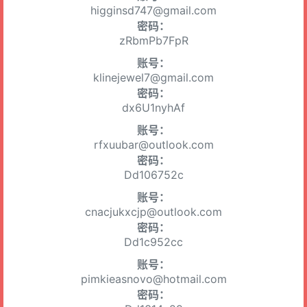
higginsd747@gmail.com
密码：
zRbmPb7FpR
账号：
klinejewel7@gmail.com
密码：
dx6U1nyhAf
账号：
rfxuubar@outlook.com
密码：
Dd106752c
账号：
cnacjukxcjp@outlook.com
密码：
Dd1c952cc
账号：
pimkieasnovo@hotmail.com
密码：