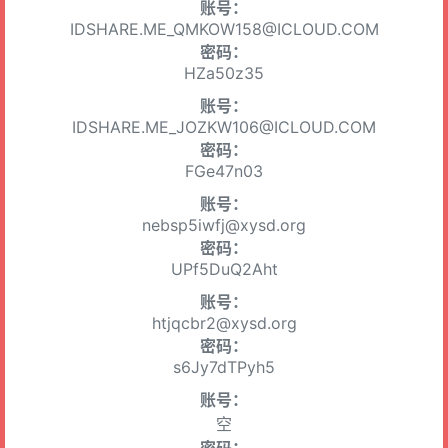
账号：
IDSHARE.ME_QMKOW158@ICLOUD.COM
密码：
HZa50z35
账号：
IDSHARE.ME_JOZKW106@ICLOUD.COM
密码：
FGe47n03
账号：
nebsp5iwfj@xysd.org
密码：
UPf5DuQ2Aht
账号：
htjqcbr2@xysd.org
密码：
s6Jy7dTPyh5
账号：
空