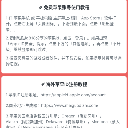
✐ 免费苹果账号使用教程
1.在 苹果手机 或 平板电脑 主屏幕上找到「App Store」软件打
开，点击右上角「头像图标」，下滑到最下面，点击「退出登
录」。
2.复制粘贴id818分享的苹果id，点击「登录」。如果出现
「AppleID安全」提示，点击下方的「其他选项」，再点击「不升
级」继续登录即可跳过。
3.搜索您想要的游戏或者软件，并下载安装，如果提示付费可以选
择忽视。
✐ 海外苹果ID注册教程
1.苹果ID注册地址：
https://appleid.apple.com/account
2.国外地址生成器：
https://www.meiguodizhi.com/
3.苹果美区商店免税区分别是：Oregon（俄勒冈州），
Alaska（阿拉斯加州）Delaware（特拉华州），Montana（蒙大
拿州）和 New Hampshire（新罕布什尔州）