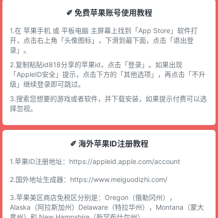
✐ 免费苹果账号使用教程
1.在 苹果手机 或 平板电脑 主屏幕上找到「App Store」软件打
开，点击右上角「头像图标」，下滑到最下面，点击「退出登
录」。
2.复制粘贴id818分享的苹果id，点击「登录」。如果出现
「AppleID安全」提示，点击下方的「其他选项」，再点击「不升
级」继续登录即可跳过。
3.搜索您想要的游戏或者软件，并下载安装，如果提示付费可以选
择忽视。
✐ 海外苹果ID注册教程
1.苹果ID注册地址：
https://appleid.apple.com/account
2.国外地址生成器：
https://www.meiguodizhi.com/
3.苹果美区商店免税区分别是：Oregon（俄勒冈州），
Alaska（阿拉斯加州）Delaware（特拉华州），Montana（蒙大
拿州）和 New Hampshire（新罕布什尔州）