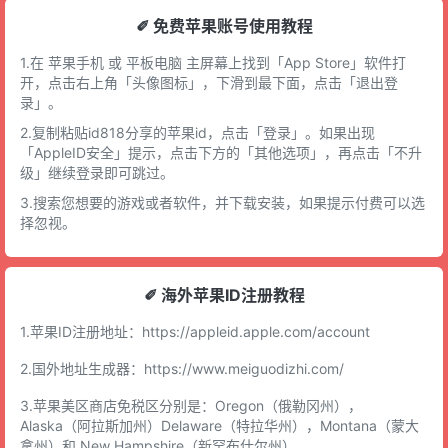
✐ 免费苹果账号使用教程
1.在 苹果手机 或 平板电脑 主屏幕上找到「App Store」软件打
开，点击右上角「头像图标」，下滑到最下面，点击「退出登
录」。
2.复制粘贴id818分享的苹果id，点击「登录」。如果出现
「AppleID安全」提示，点击下方的「其他选项」，再点击「不升
级」继续登录即可跳过。
3.搜索您想要的游戏或者软件，并下载安装，如果提示付费可以选
择忽视。
✐ 海外苹果ID注册教程
1.苹果ID注册地址：
https://appleid.apple.com/account
2.国外地址生成器：
https://www.meiguodizhi.com/
3.苹果美区商店免税区分别是：Oregon（俄勒冈州），
Alaska（阿拉斯加州）Delaware（特拉华州），Montana（蒙大
拿州）和 New Hampshire（新罕布什尔州）