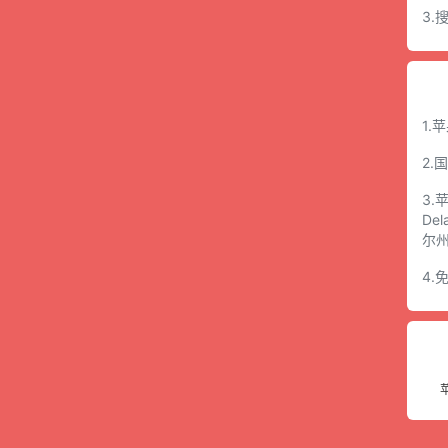
3
1.
2.
3.
De
尔
4.