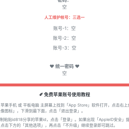
密码：
空
人工维护帐号：三选一
账号-1：空
账号-2：空
账号-3：空
♥ 统一密码 ♥
空
✐ 免费苹果账号使用教程
在 苹果手机 或 平板电脑 主屏幕上找到「App Store」软件打开，点击右上
头像图标」，下滑到最下面，点击「退出登录」。
复制粘贴id818分享的苹果id，点击「登录」。如果出现「AppleID安全」
，点击下方的「其他选项」，再点击「不升级」继续登录即可跳过。