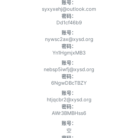
账号：
syxyxehj@outlook.com
密码：
Dd1cf46b9
账号：
nywsc2ax@xysd.org
密码：
Yn1HgmjxMB3
账号：
nebsp5iwfj@xysd.org
密码：
6NgwDBcTBZY
账号：
htjqcbr2@xysd.org
密码：
AWr3BMBHss6
账号：
空