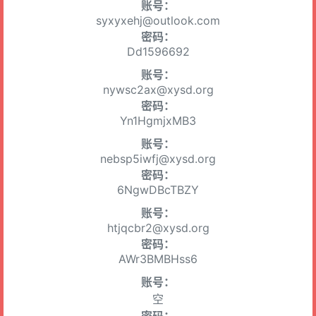
账号：
syxyxehj@outlook.com
密码：
Dd1596692
账号：
nywsc2ax@xysd.org
密码：
Yn1HgmjxMB3
账号：
nebsp5iwfj@xysd.org
密码：
6NgwDBcTBZY
账号：
htjqcbr2@xysd.org
密码：
AWr3BMBHss6
账号：
空