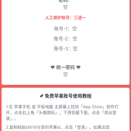
密码：
空
人工维护帐号：三选一
账号-1：空
账号-2：空
账号-3：空
♥ 统一密码 ♥
空
✐ 免费苹果账号使用教程
1.在 苹果手机 或 平板电脑 主屏幕上找到「App Store」软件打
开，点击右上角「头像图标」，下滑到最下面，点击「退出登
录」。
2.复制粘贴id818分享的苹果id，点击「登录」。如果出现