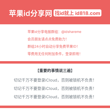
苹果id分享网
找id就上 id818.com
苹果id分享电报群组：
@idshareme
会员朋友请点点免费助力！
群组24小时自动分享免费苹果ID！
零费用无任何附加条件，登录即用！
【重要的事情说三遍】
切记千万不要登录iCloud，否则被锁机不负责！
切记千万不要登录iCloud，否则被锁机不负责！
切记千万不要登录iCloud，否则被锁机不负责！