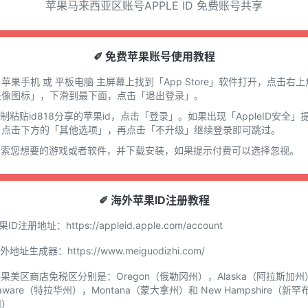
苹果马来西亚区账号APPLE ID 免费账号共享
✐ 免费苹果账号使用教程
在 苹果手机 或 平板电脑 主屏幕上找到「App Store」软件打开，点击右上
头像图标」，下滑到最下面，点击「退出登录」。
复制粘贴id818分享的苹果id，点击「登录」。如果出现「AppleID安全」
，点击下方的「其他选项」，再点击「不升级」继续登录即可跳过。
.搜索您想要的游戏或者软件，并下载安装，如果提示付费可以选择忽视。
✐ 海外苹果ID注册教程
苹果ID注册地址：
https://appleid.apple.com/account
国外地址生成器：
https://www.meiguodizhi.com/
苹果美区商店免税区分别是：Oregon（俄勒冈州），Alaska（阿拉斯加州
laware（特拉华州），Montana（蒙大拿州）和 New Hampshire（新罕
州）