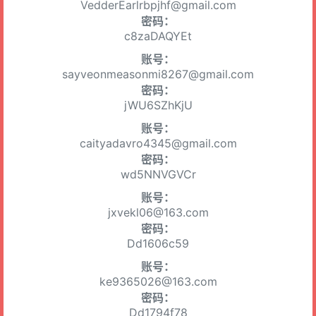
VedderEarlrbpjhf@gmail.com
密码：
c8zaDAQYEt
账号：
sayveonmeasonmi8267@gmail.com
密码：
jWU6SZhKjU
账号：
caityadavro4345@gmail.com
密码：
wd5NNVGVCr
账号：
jxvekl06@163.com
密码：
Dd1606c59
账号：
ke9365026@163.com
密码：
Dd1794f78