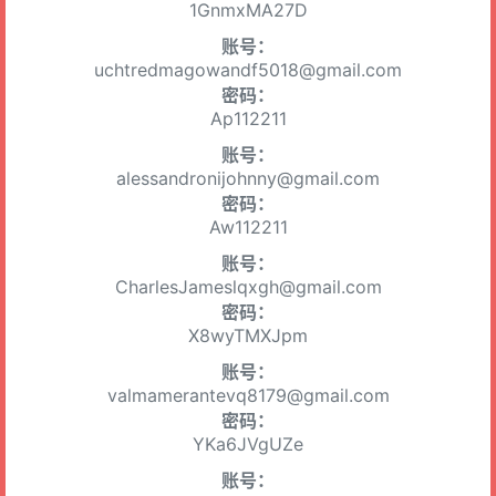
1GnmxMA27D
账号：
uchtredmagowandf5018@gmail.com
密码：
Ap112211
账号：
alessandronijohnny@gmail.com
密码：
Aw112211
账号：
CharlesJameslqxgh@gmail.com
密码：
X8wyTMXJpm
账号：
valmamerantevq8179@gmail.com
密码：
YKa6JVgUZe
账号：