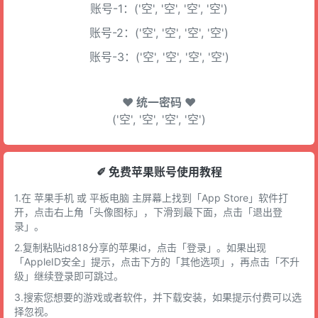
账号-1：('空', '空', '空', '空')
账号-2：('空', '空', '空', '空')
账号-3：('空', '空', '空', '空')
♥ 统一密码 ♥
('空', '空', '空', '空')
✐ 免费苹果账号使用教程
1.在 苹果手机 或 平板电脑 主屏幕上找到「App Store」软件打
开，点击右上角「头像图标」，下滑到最下面，点击「退出登
录」。
2.复制粘贴id818分享的苹果id，点击「登录」。如果出现
「AppleID安全」提示，点击下方的「其他选项」，再点击「不升
级」继续登录即可跳过。
3.搜索您想要的游戏或者软件，并下载安装，如果提示付费可以选
择忽视。