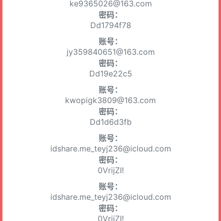
ke9365026@163.com
密码：
Dd1794f78
账号：
jy359840651@163.com
密码：
Dd19e22c5
账号：
kwopigk3809@163.com
密码：
Dd1d6d3fb
账号：
idshare.me_teyj236@icloud.com
密码：
0VrijZI!
账号：
idshare.me_teyj236@icloud.com
密码：
0VrijZI!