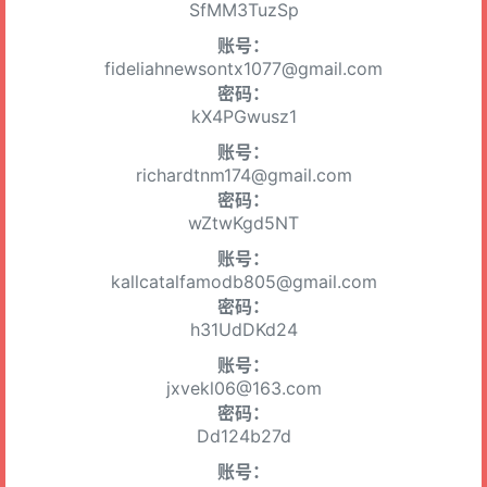
SfMM3TuzSp
账号：
fideliahnewsontx1077@gmail.com
密码：
kX4PGwusz1
账号：
richardtnm174@gmail.com
密码：
wZtwKgd5NT
账号：
kallcatalfamodb805@gmail.com
密码：
h31UdDKd24
账号：
jxvekl06@163.com
密码：
Dd124b27d
账号：