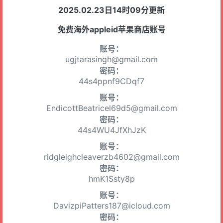
2025.02.23日14时09分更新
免费海外appleid苹果商店账号
账号：
ugjtarasingh@gmail.com
密码：
44s4ppnf9CDqf7
账号：
EndicottBeatricel69d5@gmail.com
密码：
44s4WU4JfXhJzK
账号：
ridgleighcleaverzb4602@gmail.com
密码：
hmK1Ssty8p
账号：
DavizpiPatters187@icloud.com
密码：