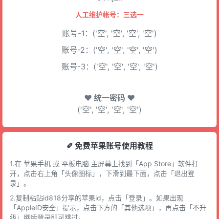
人工维护帐号：三选一
账号-1：('空', '空', '空', '空')
账号-2：('空', '空', '空', '空')
账号-3：('空', '空', '空', '空')
♥ 统一密码 ♥
('空', '空', '空', '空')
✐ 免费苹果账号使用教程
1.在 苹果手机 或 平板电脑 主屏幕上找到「App Store」软件打
开，点击右上角「头像图标」，下滑到最下面，点击「退出登
录」。
2.复制粘贴id818分享的苹果id，点击「登录」。如果出现
「AppleID安全」提示，点击下方的「其他选项」，再点击「不升
级」继续登录即可跳过。