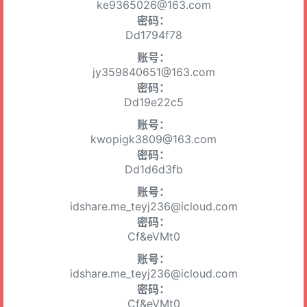
ke9365026@163.com
密码：
Dd1794f78
账号：
jy359840651@163.com
密码：
Dd19e22c5
账号：
kwopigk3809@163.com
密码：
Dd1d6d3fb
账号：
idshare.me_teyj236@icloud.com
密码：
Cf&eVMt0
账号：
idshare.me_teyj236@icloud.com
密码：
Cf&eVMt0