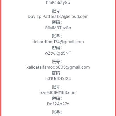
hmK1Ssty8p
账号：
DavizpiPatters187@icloud.com
密码：
SfMM3TuzSp
账号：
richardtnm174@gmail.com
密码：
wZtwKgd5NT
账号：
kallcatalfamodb805@gmail.com
密码：
h31UdDKd24
账号：
jxvekl06@163.com
密码：
Dd124b27d
账号：