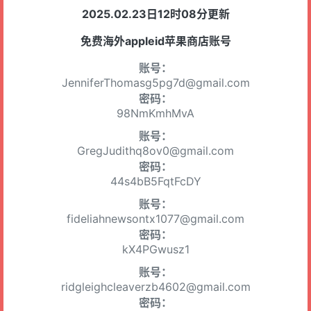
2025.02.23日12时08分更新
免费海外appleid苹果商店账号
账号：
JenniferThomasg5pg7d@gmail.com
密码：
98NmKmhMvA
账号：
GregJudithq8ov0@gmail.com
密码：
44s4bB5FqtFcDY
账号：
fideliahnewsontx1077@gmail.com
密码：
kX4PGwusz1
账号：
ridgleighcleaverzb4602@gmail.com
密码：