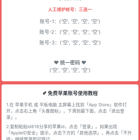
人工维护帐号：三选一
账号-1：('空', '空', '空', '空')
账号-2：('空', '空', '空', '空')
账号-3：('空', '空', '空', '空')
♥ 统一密码 ♥
('空', '空', '空', '空')
✐ 免费苹果账号使用教程
1.在 苹果手机 或 平板电脑 主屏幕上找到「App Store」软件打
开，点击右上角「头像图标」，下滑到最下面，点击「退出登
录」。
2.复制粘贴id818分享的苹果id，点击「登录」。如果出现
「AppleID安全」提示，点击下方的「其他选项」，再点击「不升
级」继续登录即可跳过。