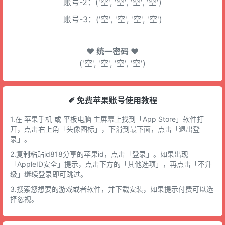
账号-2：('空', '空', '空', '空')
账号-3：('空', '空', '空', '空')
♥ 统一密码 ♥
('空', '空', '空', '空')
✐ 免费苹果账号使用教程
1.在 苹果手机 或 平板电脑 主屏幕上找到「App Store」软件打
开，点击右上角「头像图标」，下滑到最下面，点击「退出登
录」。
2.复制粘贴id818分享的苹果id，点击「登录」。如果出现
「AppleID安全」提示，点击下方的「其他选项」，再点击「不升
级」继续登录即可跳过。
3.搜索您想要的游戏或者软件，并下载安装，如果提示付费可以选
择忽视。