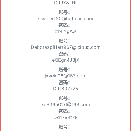
DJ9X&THt
账号：
ssiebert25@hotmail.com
密码：
#r4IYgAG
账号：
DeborazpiHarr967@icloud.com
密码：
eQEgn4J3jX
账号：
jxvekl06@163.com
密码：
Dd1807d25
账号：
ke9365026@163.com
密码：
Dd1794f78
账号：