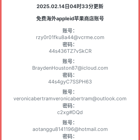
2025.02.14日04时33分更新
免费海外appleid苹果商店账号
账号：
rzy0r01fku8a44@vcrme.com
密码：
44s436TZ7vSkCR
账号：
BraydenHouston87@icloud.com
密码：
44s4gyC7SSPH63
账号：
veronicabertramveronicabertram@outlook.com
密码：
c2xg#DQd
账号：
aotanggu8141196@hotmail.com
密码：