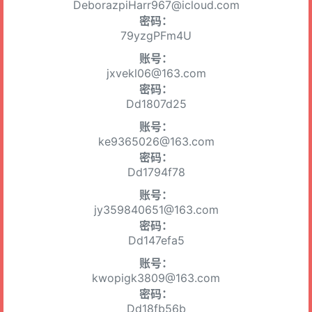
DeborazpiHarr967@icloud.com
密码：
79yzgPFm4U
账号：
jxvekl06@163.com
密码：
Dd1807d25
账号：
ke9365026@163.com
密码：
Dd1794f78
账号：
jy359840651@163.com
密码：
Dd147efa5
账号：
kwopigk3809@163.com
密码：
Dd18fb56b