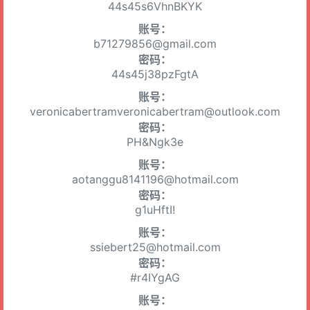
44s45s6VhnBKYK
账号：
b71279856@gmail.com
密码：
44s45j38pzFgtA
账号：
veronicabertramveronicabertram@outlook.com
密码：
PH&Ngk3e
账号：
aotanggu8141196@hotmail.com
密码：
g1uHftI!
账号：
ssiebert25@hotmail.com
密码：
#r4IYgAG
账号：