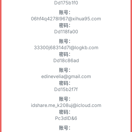
Dd175b1f0
账号：
06hf4q4278l967@xihua95.com
密码：
Dd118fa00
账号：
33300j68314d7l@logkb.com
密码：
Dd18c86ad
账号：
edinevelia@gmail.com
密码：
Dd15b2f7f
账号：
idshare.me_k208uj@icloud.com
密码：
Pc3dlD&6
账号：