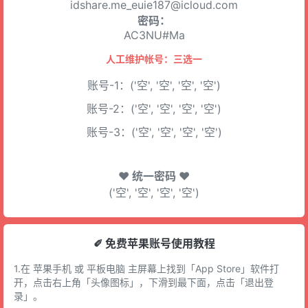
idshare.me_euie187@icloud.com
密码：
AC3NU#Ma
人工维护帐号：三选一
账号-1：('空', '空', '空', '空')
账号-2：('空', '空', '空', '空')
账号-3：('空', '空', '空', '空')
♥ 统一密码 ♥
('空', '空', '空', '空')
✐ 免费苹果账号使用教程
1.在 苹果手机 或 平板电脑 主屏幕上找到「App Store」软件打
开，点击右上角「头像图标」，下滑到最下面，点击「退出登
录」。