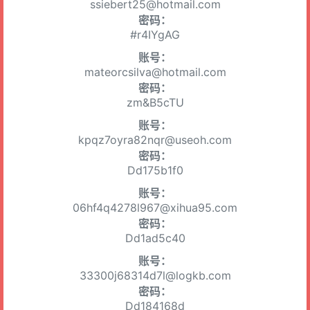
ssiebert25@hotmail.com
密码：
#r4IYgAG
账号：
mateorcsilva@hotmail.com
密码：
zm&B5cTU
账号：
kpqz7oyra82nqr@useoh.com
密码：
Dd175b1f0
账号：
06hf4q4278l967@xihua95.com
密码：
Dd1ad5c40
账号：
33300j68314d7l@logkb.com
密码：
Dd184168d